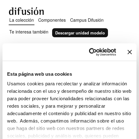
La colección
Componentes
Campus Difusión
Te interesa también
Descargar unidad modelo
Lola y Leo Inicial
Curso preparatorio de español para niñas y
Esta página web usa cookies
niños
Usamos cookies para recolectar y analizar información
relacionada con el uso y desempeño de nuestro sitio web
Conoce la colección en profundidad
arrow_forward
para poder proveer funcionalidades relacionadas con las
Puntos fuertes
arrow_forward
redes sociales, y para mejorar y personalizar
Niveles
A1.1
adecuadamente el contenido y publicidad en nuestro sitio
Segmento
Niños
web. Además, compartimos información sobre el uso
que haga del sitio web con nuestros partners de redes
Cómo son las unidades
arrow_forward
sociales, publicidad y análisis web, quienes pueden