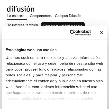
La colección
Componentes
Campus Difusión
Te interesa también
Descargar unidad modelo
Lola y Leo
Esta página web usa cookies
El curso para aprender jugando y conviviendo
Usamos cookies para recolectar y analizar información
relacionada con el uso y desempeño de nuestro sitio web
para poder proveer funcionalidades relacionadas con las
Puntos fuertes
arrow_forward
redes sociales, y para mejorar y personalizar
Niveles
A1.1
A1.2
A2.1
adecuadamente el contenido y publicidad en nuestro sitio
Segmento
Niños
web. Además, compartimos información sobre el uso
Cómo son las unidades
arrow_forward
que haga del sitio web con nuestros partners de redes
sociales, publicidad y análisis web, quienes pueden
combinarla con otra información que les haya
¿Conoces
Lola y Leo Paso a paso
?