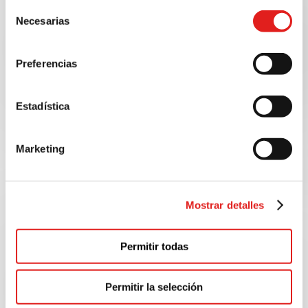
proporcionado o que hayan recopilado a partir del uso
Selección
que haya hecho de sus servicios.
Necesarias
de
consentimiento
Preferencias
Estadística
Marketing
Mostrar detalles
Permitir todas
Permitir la selección