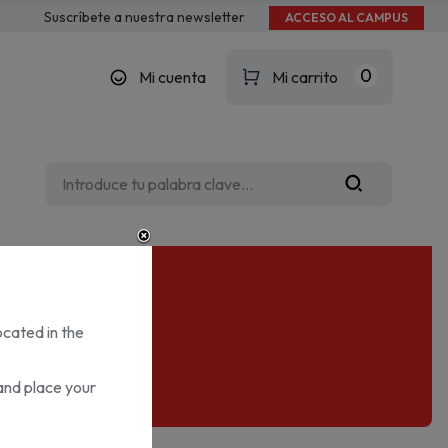
Suscríbete a nuestra newsletter
ACCESO AL CAMPUS
0
Mi cuenta
Mi carrito
ocated in the
and place your