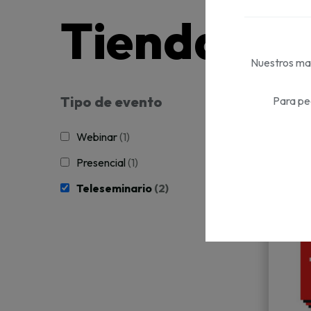
Tienda Dif
Nuestros mat
Tipo de evento
Para pe
Webinar
(1)
Presencial
(1)
Teleseminario
(2)