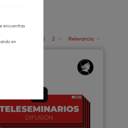
te encuentras
1-2 de 2 artículo(s)
2
Relevancia
gando en