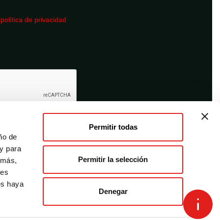
a
política de privacidad
Permitir todas
ño de
 y para
Permitir la selección
emás,
des
es haya
Denegar
Términos y condiciones
Desistimiento