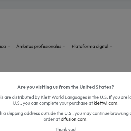
ica
Ámbitos profesionales
Plataforma digital
Are you visiting us from the United States?
s are distributed by Klett World Languages in the U.S. If you are l
U.S., you can complete your purchase at
klettwl.com
.
th a shipping address outside the U.S., you may continue browsing 
order at
difusion.com
.
Thank you!