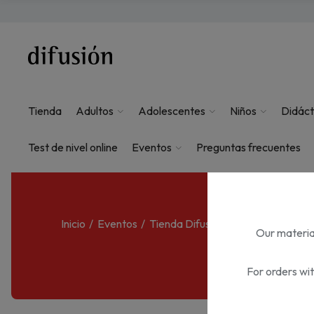
Tienda
Adultos
Adolescentes
Niños
Didáct
Test de nivel online
Eventos
Preguntas frecuentes
Inicio
Eventos
Tienda Difusión
Our material
For orders wi