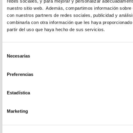
redes sociales, y para mejorar y personalizar adecuadamente
nuestro sitio web. Además, compartimos información sobre e
con nuestros partners de redes sociales, publicidad y análi
NOMBRE
*
APELLIDOS
*
combinarla con otra información que les haya proporcionado
partir del uso que haya hecho de sus servicios.
EMAIL
*
S
Necesarias
e
l
e
Preferencias
PAÍS
*
c
c
i
Estadística
ó
n
INDICA TU ROL
*
Marketing
d
e
c