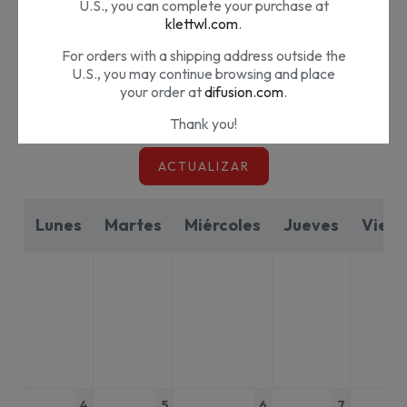
U.S., you can complete your purchase at
2026
Mayo
klettwl.com
.
keyboard_arrow_left
keyboard_arrow_right
filter_list
For orders with a shipping address outside the
U.S., you may continue browsing and place
your order at
difusion.com
.
Thank you!
ACTUALIZAR
¿Nos estás visitando desde Estados
Unidos?
Lunes
Martes
Miércoles
Jueves
Viern
Nuestros materiales son distribuidos por Klett
World Languages en EE.UU. Si te encuentras
en EE.UU. puedes completar tu compra en
klettwl.com
.
Para pedidos con dirección de envío fuera de
EE.UU. puedes seguir navegando en
difusion.com
.
¡Muchas gracias!
4
5
6
7