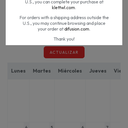
U.S., you can complete your purchase at
2026
Mayo
klettwl.com
.
keyboard_arrow_left
keyboard_arrow_right
filter_list
For orders with a shipping address outside the
U.S., you may continue browsing and place
your order at
difusion.com
.
Thank you!
ACTUALIZAR
¿Nos estás visitando desde Estados
Unidos?
Lunes
Martes
Miércoles
Jueves
Viern
Nuestros materiales son distribuidos por Klett
World Languages en EE.UU. Si te encuentras
en EE.UU. puedes completar tu compra en
klettwl.com
.
Para pedidos con dirección de envío fuera de
EE.UU. puedes seguir navegando en
difusion.com
.
¡Muchas gracias!
4
5
6
7