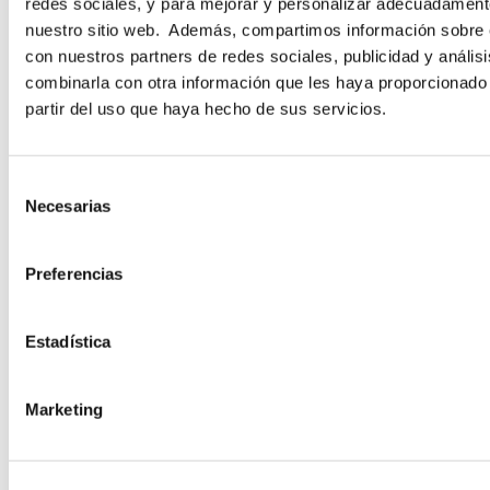
redes sociales, y para mejorar y personalizar adecuadamente
nuestro sitio web. Además, compartimos información sobre e
con nuestros partners de redes sociales, publicidad y análi
NOMBRE
*
APELLIDOS
*
combinarla con otra información que les haya proporcionado
partir del uso que haya hecho de sus servicios.
EMAIL
*
S
Necesarias
e
l
e
Preferencias
PAÍS
*
c
c
i
Estadística
ó
n
INDICA TU ROL
*
Marketing
d
e
c