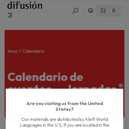
0
Inicio
Calendario
Calendario de
eventos — Jornadas
didácticas Difusión
Are you visiting us from the United
States?
Our materials are distributed by Klett World
Languages in the U.S. If you are located in the