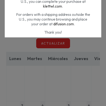
U.S., you can complete your purchase at
2024
Junio
klettwl.com
.
keyboard_arrow_left
keyboard_arrow_right
filter_list
For orders with a shipping address outside the
U.S., you may continue browsing and place
your order at
difusion.com
.
Thank you!
ACTUALIZAR
¿Nos estás visitando desde Estados
Unidos?
Lunes
Martes
Miércoles
Jueves
Viern
Nuestros materiales son distribuidos por Klett
World Languages en EE.UU. Si te encuentras
en EE.UU. puedes completar tu compra en
klettwl.com
.
Para pedidos con dirección de envío fuera de
EE.UU. puedes seguir navegando en
difusion.com
.
¡Muchas gracias!
3
4
5
6