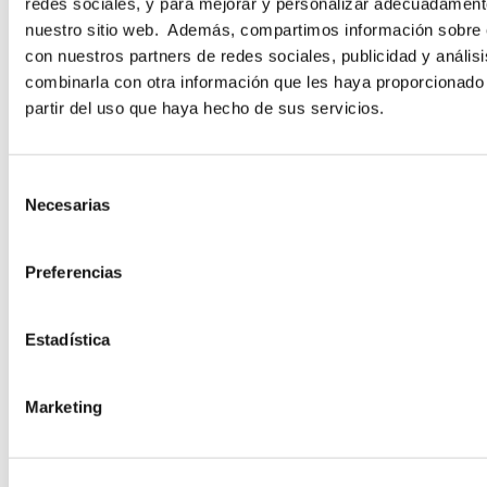
redes sociales, y para mejorar y personalizar adecuadamente
nuestro sitio web. Además, compartimos información sobre e
con nuestros partners de redes sociales, publicidad y análi
NOMBRE
*
APELLIDOS
*
combinarla con otra información que les haya proporcionado
partir del uso que haya hecho de sus servicios.
EMAIL
*
S
Necesarias
e
l
e
Preferencias
PAÍS
*
c
c
i
Estadística
ó
n
INDICA TU ROL
*
Marketing
d
e
c