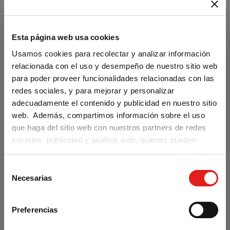
AÑADIR AL CARRITO
Esta página web usa cookies
Usamos cookies para recolectar y analizar información
relacionada con el uso y desempeño de nuestro sitio web
para poder proveer funcionalidades relacionadas con las
redes sociales, y para mejorar y personalizar
adecuadamente el contenido y publicidad en nuestro sitio
web. Además, compartimos información sobre el uso
que haga del sitio web con nuestros partners de redes
sociales, publicidad y análisis web, quienes pueden
combinarla con otra información que les haya
proporcionado o que hayan recopilado a partir del uso
S
Are you visiting us from the United
que haya hecho de sus servicios.
Necesarias
States?
e
l
Our materials are distributed by Klett World
e
Languages in the U.S. If you are located in the
Preferencias
c
U.S., you can complete your purchase at
klettwl.com
.
c