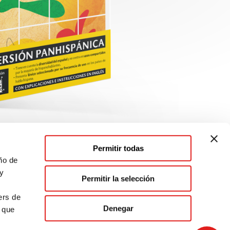
Permitir todas
ño de
 y
Permitir la selección
.
ers de
Denegar
n que