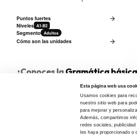
Puntos fuertes
arrow_forward
Niveles
A1-B2
Segmento
Adultos
Cómo son las unidades
arrow_forward
¿Conoces la
Gramática básica
estudiante de español
?
Esta página web usa cook
Usamos cookies para recol
nuestro sitio web para pod
para mejorar y personaliz
Además, compartimos infor
redes sociales, publicidad
les haya proporcionado o 