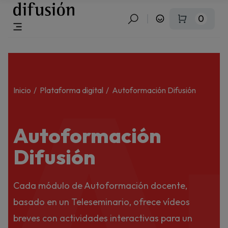
0
A
Inicio
Plataforma digital
Autoformación Difusión
Autoformación
Difusión
Cada módulo de Autoformación docente,
basado en un Teleseminario, ofrece vídeos
breves con actividades interactivas para un