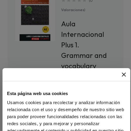
(
0
Valoraciones
)
Aula
Internacional
Plus 1.
Grammar and
vocabulary
companion.
Libro digital (12
Esta página web usa cookies
meses) –
Usamos cookies para recolectar y analizar información
Estudiante
relacionada con el uso y desempeño de nuestro sitio web
para poder proveer funcionalidades relacionadas con las
13,5
Libro con
redes sociales, y para mejorar y personalizar
explicacio
adecuadamente el contenido y publicidad en nuestro sitio