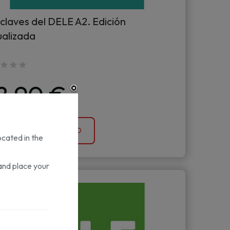
claves del DELE A2. Edición
ualizada
8,90 €
AÑADIR AL CARRITO
ocated in the
and place your