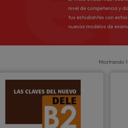
nivel de competencia y do
tus estudiantes con esto
nuevos modelos de exam
Mostrando 1-