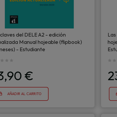
claves del DELE A2 - edición
Las
ualizada Manual hojeable (flipbook)
hoje
 meses) - Estudiante
Est
3,90 €
2
AÑADIR AL CARRITO