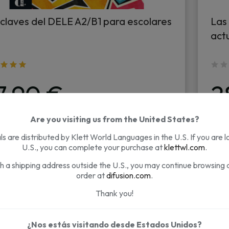
 claves del DELE A2/B1 para escolares
Las 
act
7,90 €
2
Are you visiting us from the United States?
AÑADIR AL CARRITO
s are distributed by Klett World Languages in the U.S. If you are l
U.S., you can complete your purchase at
klettwl.com
.
th a shipping address outside the U.S., you may continue browsing 
order at
difusion.com
.
Thank you!
¿Nos estás visitando desde Estados Unidos?