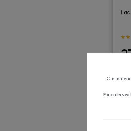
Las
2
Our material
For orders wi