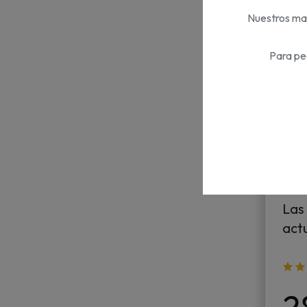
Nuestros mat
Para pe
Las 
act
2