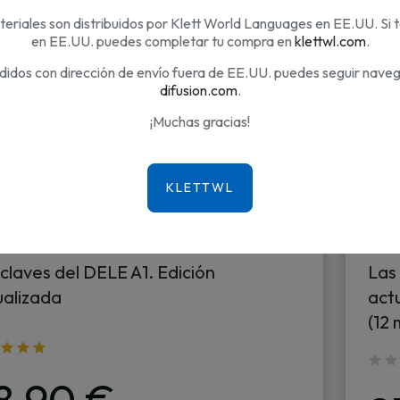
eriales son distribuidos por Klett World Languages en EE.UU. Si 
en EE.UU. puedes completar tu compra en
klettwl.com
.
didos con dirección de envío fuera de EE.UU. puedes seguir nave
difusion.com
.
¡Muchas gracias!
claves del DELE A1. Edición
Las 
ualizada
act
(12 
8,90 €