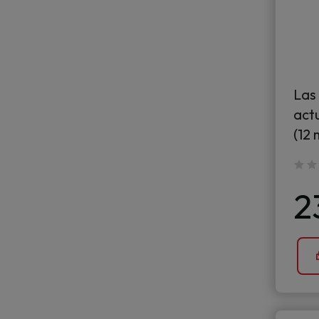
Las 
act
(12
2