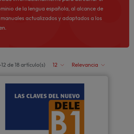
minio de la lengua española, al alcance de
s manuales actualizados y adaptados a los
en.
12 de 18 artículo(s)
12
Relevancia