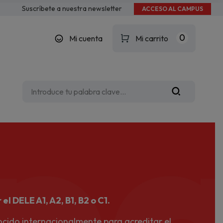
Suscríbete a nuestra newsletter
ACCESO AL CAMPUS
0
Mi cuenta
Mi carrito
pa
l DELE A1, A2, B1, B2 o C1.
nocido internacionalmente para acreditar el