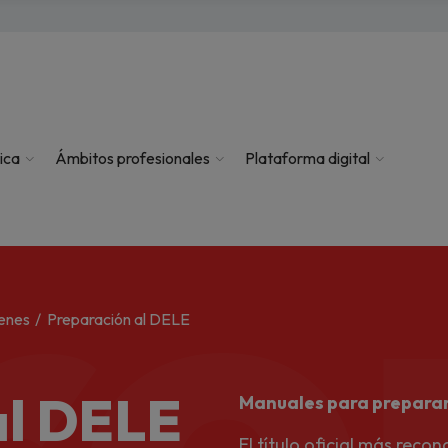
re
ica
Ámbitos profesionales
Plataforma digital
enes
Preparación al DELE
al DELE
Manuales para preparar e
El título oficial más reco