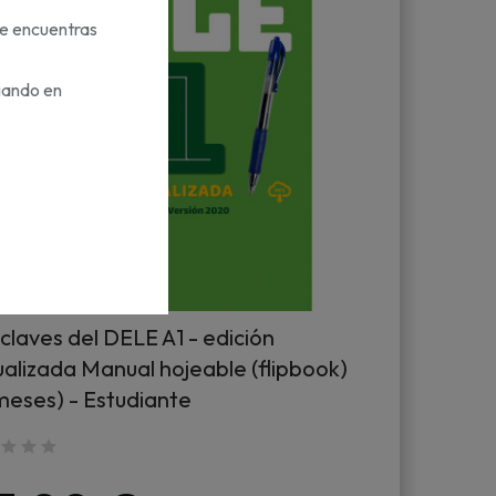
te encuentras
gando en
claves del DELE A1 - edición
ualizada Manual hojeable (flipbook)
meses) - Estudiante