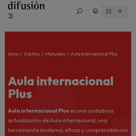
0
A
Inicio
Adultos
Manuales
Aula internacional Plus
Aula internacional
Plus
Aula internacional Plus
es una cuidadosa
actualización de Aula internacional, una
herramienta moderna, eficaz y comprensible con