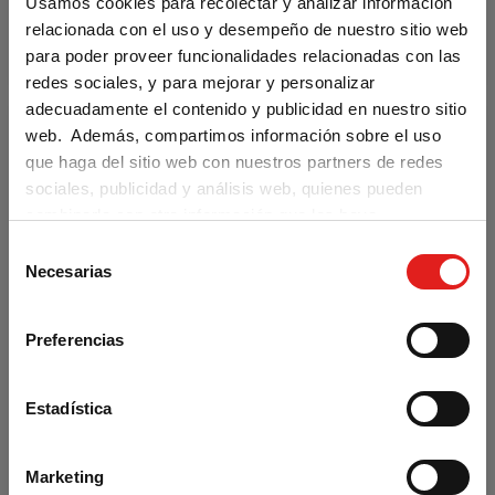
Usamos cookies para recolectar y analizar información
relacionada con el uso y desempeño de nuestro sitio web
AÑADIR AL CARRITO
para poder proveer funcionalidades relacionadas con las
redes sociales, y para mejorar y personalizar
adecuadamente el contenido y publicidad en nuestro sitio
web. Además, compartimos información sobre el uso
que haga del sitio web con nuestros partners de redes
sociales, publicidad y análisis web, quienes pueden
combinarla con otra información que les haya
proporcionado o que hayan recopilado a partir del uso
S
Are you visiting us from the United
que haya hecho de sus servicios.
Necesarias
States?
e
l
Our materials are distributed by Klett World
e
Languages in the U.S. If you are located in the
Preferencias
c
U.S., you can complete your purchase at
klettwl.com
.
c
i
Estadística
For orders with a shipping address outside the
ó
U.S., you may continue browsing and place
n
your order at
difusion.com
.
Marketing
d