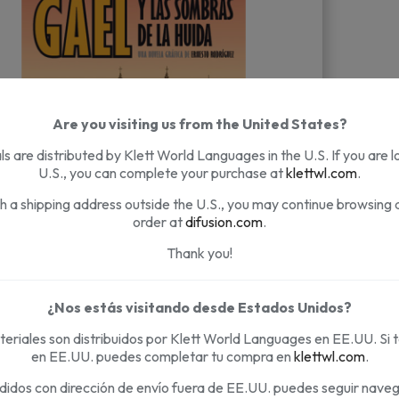
Are you visiting us from the United States?
s are distributed by Klett World Languages in the U.S. If you are l
U.S., you can complete your purchase at
klettwl.com
.
th a shipping address outside the U.S., you may continue browsing 
order at
difusion.com
.
Thank you!
¿Nos estás visitando desde Estados Unidos?
 y las sombras de la huida
eriales son distribuidos por Klett World Languages en EE.UU. Si 
en EE.UU. puedes completar tu compra en
klettwl.com
.
didos con dirección de envío fuera de EE.UU. puedes seguir nave