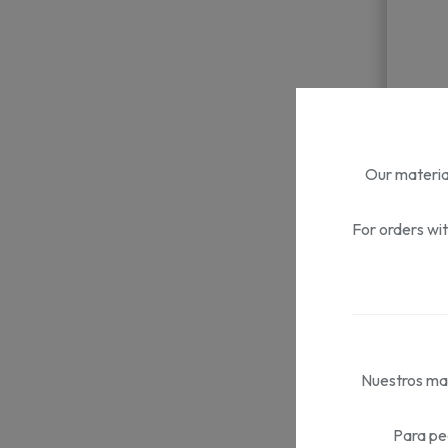
Our material
For orders wi
Gael
Nuestros mat
Para pe