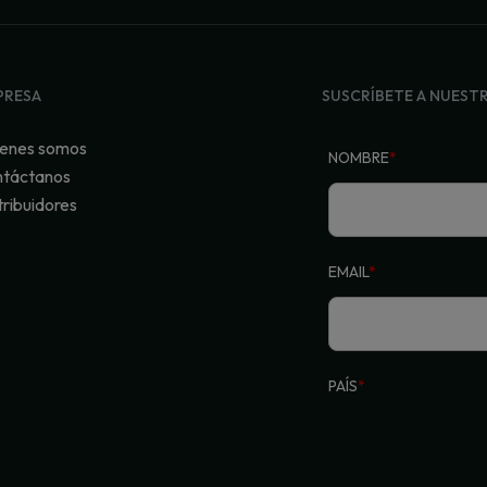
PRESA
SUSCRÍBETE A NUEST
enes somos
NOMBRE
*
táctanos
tribuidores
EMAIL
*
PAÍS
*