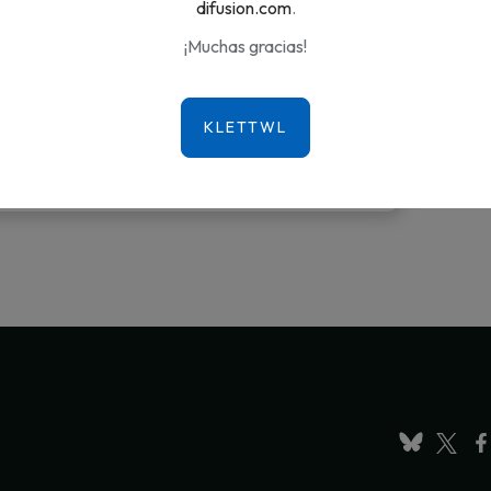
difusion.com
.
¡Muchas gracias!
9,90 €
AÑADIR AL CARRITO