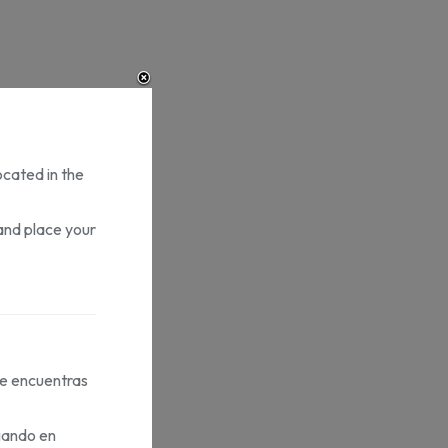
ocated in the
and place your
te encuentras
gando en