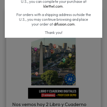
1
Ordenar por
U.S., you can complete your purchase at
klettwl.com
.
For orders with a shipping address outside the
U.S., you may continue browsing and place
your order at
difusion.com
.
Thank you!
¿Nos estás visitando desde Estados
Unidos?
Nuestros materiales son distribuidos por Klett
World Languages en EE.UU. Si te encuentras
en EE.UU. puedes completar tu compra en
klettwl.com
.
Para pedidos con dirección de envío fuera de
EE.UU. puedes seguir navegando en
difusion.com
.
¡Muchas gracias!
Nos vemos hoy 2 Libro y Cuaderno