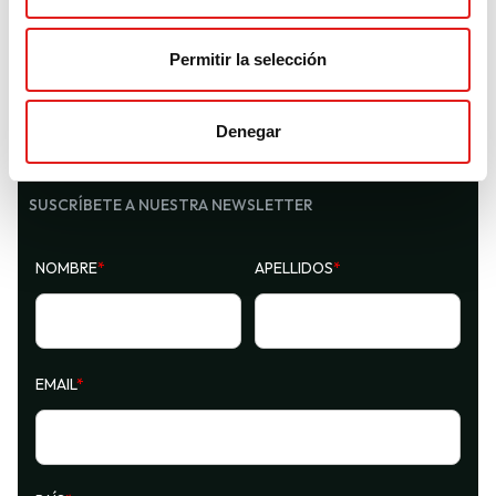
EMPRESA
n
t
Quienes somos
Permitir la selección
i
Contáctanos
m
Distribuidores
i
Denegar
e
n
SUSCRÍBETE A NUESTRA NEWSLETTER
t
o
NOMBRE
*
APELLIDOS
*
EMAIL
*