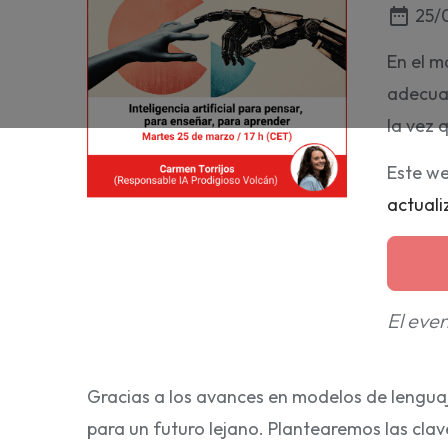
25/0
date_range
En el m
adecuad
la vez 
Este we
actuali
El even
Gracias a los avances en modelos de lengua
para un futuro lejano. Plantearemos las clav