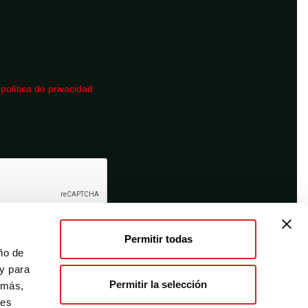
a
política de privacidad
Permitir todas
ño de
 y para
Permitir la selección
emás,
des