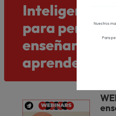
Inteligencia ar
para pensar, 
Nuestros mat
Para pe
enseñar, par
aprender
WEB
ens