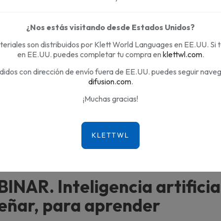
tificial
¿Nos estás visitando desde Estados Unidos?
para
eriales son distribuidos por Klett World Languages en EE.UU. Si 
en EE.UU. puedes completar tu compra en
klettwl.com
.
didos con dirección de envío fuera de EE.UU. puedes seguir nave
a
difusion.com
.
¡Muchas gracias!
INAR. Inteligencia artificia
eñar, para aprender