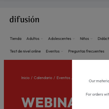
Tienda
Adultos
Adolescentes
Niños
Didáct
Test de nivel online
Eventos
Preguntas frecuentes
Inicio
Calendario
Eventos
WEBINAR. Inteligenci
Our material
For orders wi
WEBINAR.