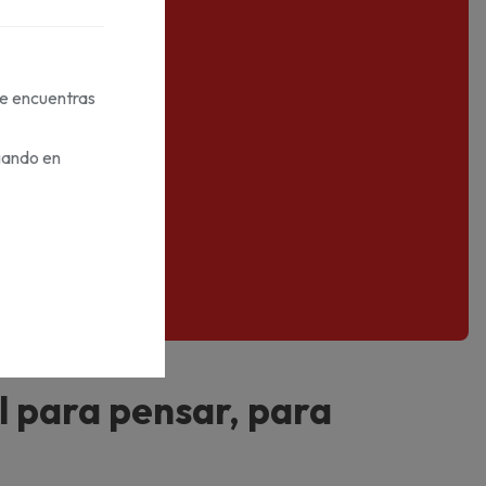
te encuentras
gando en
l para pensar, para