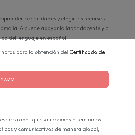
omprender capacidades y elegir los recursos
ómo la IA puede apoyar la labor docente y a
co del lenguaje en español.
5 horas para la obtención del
Certificado de
INADO
rofesores robot que soñábamos o temíamos
ísticos y comunicativos de manera global,