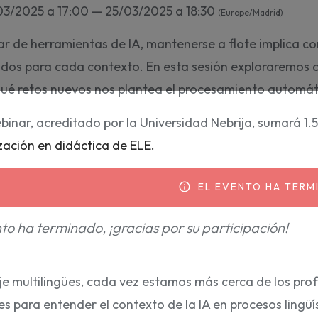
3/2025 a 17:00 — 25/03/2025 a 18:30
(Europe/Madrid)
ar de herramientas de IA, mantenerse a flote implica c
os para cada contexto. En esta sesión exploraremos c
qué retos nuevos nos plantea el procesamiento automáti
binar, acreditado por la Universidad Nebrija, sumará 1.
zación en didáctica de ELE.
EL EVENTO HA TERM
info_outline
to ha terminado, ¡gracias por su participación!
je multilingües, cada vez estamos más cerca de los p
es para entender el contexto de la IA en procesos lingü