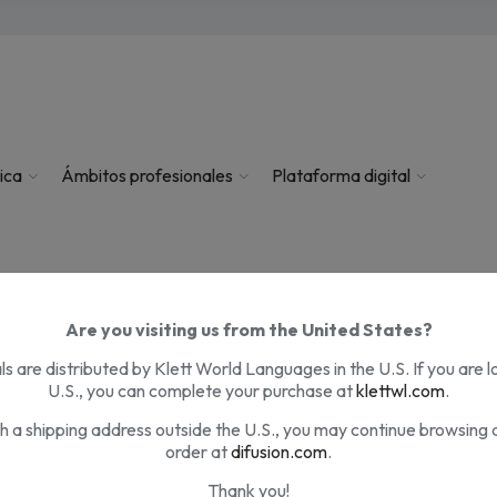
ica
Ámbitos profesionales
Plataforma digital
Are you visiting us from the United States?
a artificial para pensar, para enseñar, para aprender
s are distributed by Klett World Languages in the U.S. If you are l
U.S., you can complete your purchase at
klettwl.com
.
th a shipping address outside the U.S., you may continue browsing 
order at
difusion.com
.
Thank you!