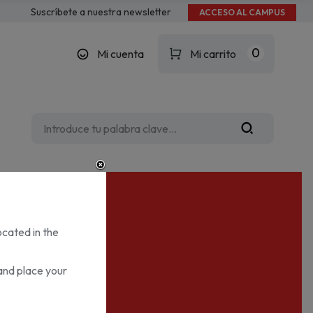
Suscríbete a nuestra newsletter
ACCESO AL CAMPUS
0
Mi cuenta
Mi carrito
ocated in the
and place your