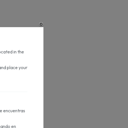
ocated in the
and place your
te encuentras
gando en