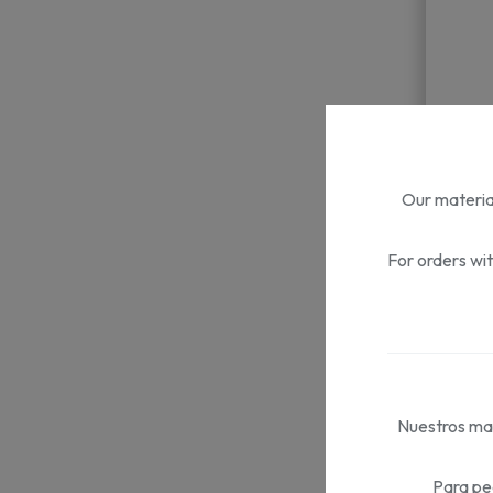
Our material
For orders wi
Gen
Nuestros mat
Col
Para pe