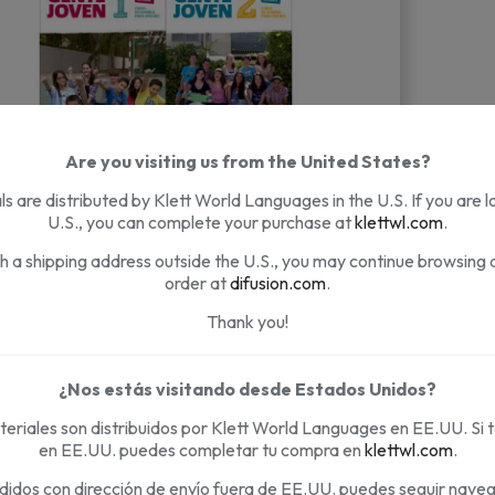
Are you visiting us from the United States?
s are distributed by Klett World Languages in the U.S. If you are l
U.S., you can complete your purchase at
klettwl.com
.
th a shipping address outside the U.S., you may continue browsing 
order at
difusion.com
.
Thank you!
¿Nos estás visitando desde Estados Unidos?
te Joven Nueva edición Suscripción
eriales son distribuidos por Klett World Languages en EE.UU. Si 
ección completa - Profesor
en EE.UU. puedes completar tu compra en
klettwl.com
.
didos con dirección de envío fuera de EE.UU. puedes seguir nave