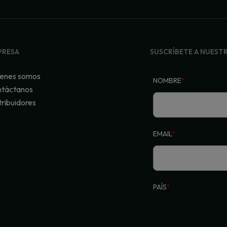
PRESA
SUSCRÍBETE A NUEST
enes somos
NOMBRE
*
táctanos
tribuidores
EMAIL
*
PAÍS
*