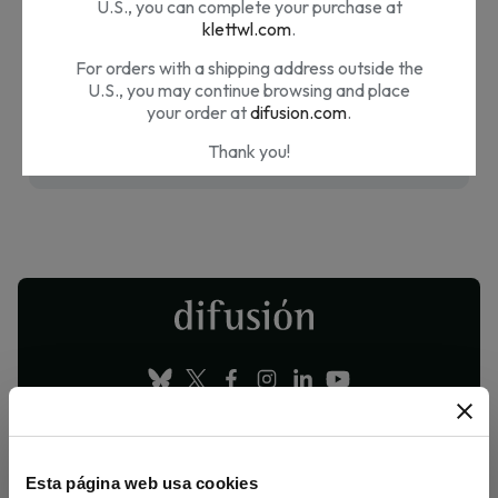
disponibles
U.S., you can complete your purchase at
klettwl.com
.
¡Estate atento! Próximamente se añadirán más
For orders with a shipping address outside the
U.S., you may continue browsing and place
productos.
your order at
difusion.com
.
Thank you!
¿Nos estás visitando desde Estados
Unidos?
Nuestros materiales son distribuidos por Klett
World Languages en EE.UU. Si te encuentras
en EE.UU. puedes completar tu compra en
klettwl.com
.
Para pedidos con dirección de envío fuera de
EE.UU. puedes seguir navegando en
difusion.com
.
¡Muchas gracias!
Esta página web usa cookies
MANUALES