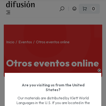
O
0
Inicio
Eventos
Otros eventos online
Otros eventos online
Are you visiting us from the United
States?
No hay productos
Our materials are distributed by Klett World
Languages in the U.S. If you are located in the