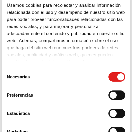
Usamos cookies para recolectar y analizar información
Adultos
relacionada con el uso y desempeño de nuestro sitio web
Adolescentes
para poder proveer funcionalidades relacionadas con las
Niños
redes sociales, y para mejorar y personalizar
adecuadamente el contenido y publicidad en nuestro sitio
web. Además, compartimos información sobre el uso
COMPLEMENTOS
que haga del sitio web con nuestros partners de redes
Lecturas
sociales, publicidad y análisis web, quienes pueden
combinarla con otra información que les haya
Gramática
proporcionado o que hayan recopilado a partir del uso
Exámenes
S
que haya hecho de sus servicios.
Necesarias
Didáctica
e
l
EMPRESA
e
Preferencias
c
Quienes somos
c
i
Estadística
Contáctanos
ó
Distribuidores
n
Marketing