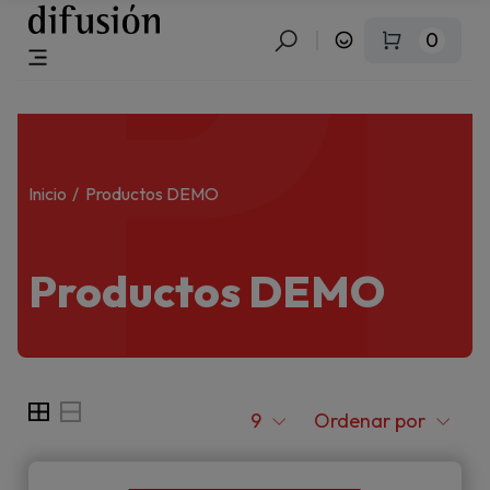
P
0
Inicio
Productos DEMO
Productos DEMO
9
Ordenar por