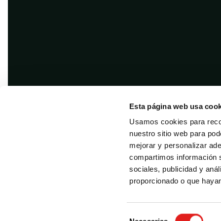
Esta página web usa cook
Usamos cookies para recol
nuestro sitio web para pod
mejorar y personalizar ad
compartimos información s
sociales, publicidad y aná
Copyright © 2026 · Difusión
proporcionado o que hayan 
S