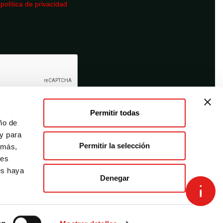
a
política de privacidad
Permitir todas
ño de
 y para
Permitir la selección
emás,
des
es haya
Denegar
Términos y condiciones
Desistimiento