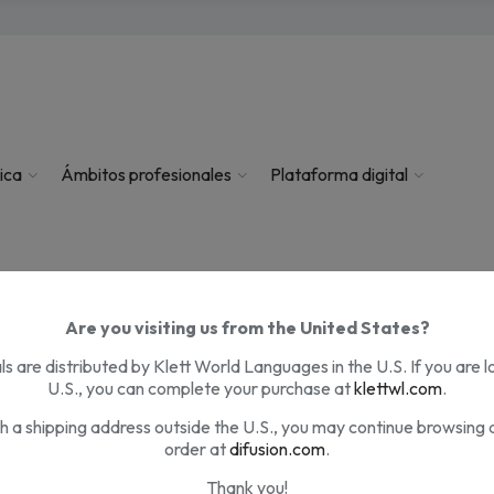
el
ica
Ámbitos profesionales
Plataforma digital
Are you visiting us from the United States?
s are distributed by Klett World Languages in the U.S. If you are l
U.S., you can complete your purchase at
klettwl.com
.
th a shipping address outside the U.S., you may continue browsing 
o
order at
difusion.com
.
Thank you!