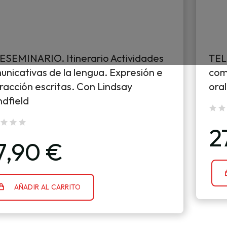
ESEMINARIO. Itinerario Actividades
TEL
unicativas de la lengua. Expresión e
comu
racción escritas. Con Lindsay
oral
ndfield
2
7,90 €
AÑADIR AL CARRITO