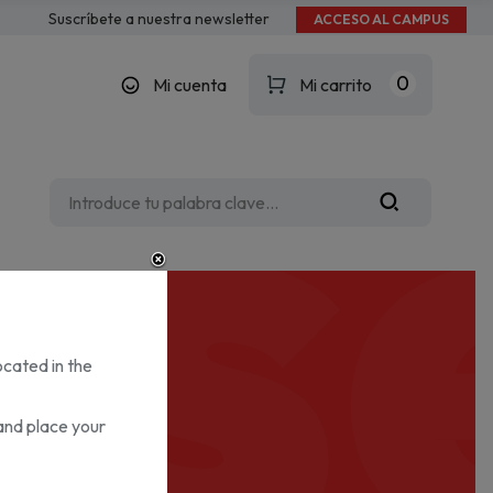
es
Suscríbete a nuestra newsletter
ACCESO AL CAMPUS
0
Mi cuenta
Mi carrito
ocated in the
and place your