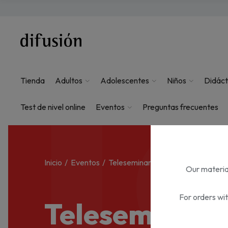
T
Tienda
Adultos
Adolescentes
Niños
Didáct
Test de nivel online
Eventos
Preguntas frecuentes
Inicio
Eventos
Teleseminario
Our material
For orders wi
Teleseminari