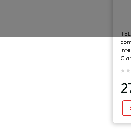
TEL
com
inte
Cla
2