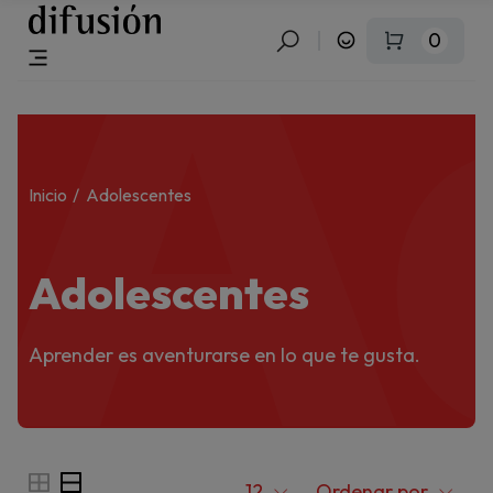
A
0
Inicio
Adolescentes
Adolescentes
Aprender es aventurarse en lo que te gusta.
12
Ordenar por