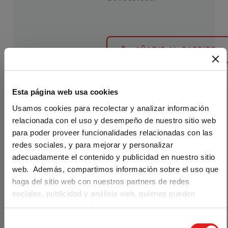
AÑADIR AL CARRITO
Esta página web usa cookies
Usamos cookies para recolectar y analizar información
relacionada con el uso y desempeño de nuestro sitio web
para poder proveer funcionalidades relacionadas con las
(
1
redes sociales, y para mejorar y personalizar
Valoraciones
)
adecuadamente el contenido y publicidad en nuestro sitio
web. Además, compartimos información sobre el uso que
Reporteros
haga del sitio web con nuestros partners de redes
Are you visiting us from the United
States?
sociales, publicidad y análisis web, quienes pueden
internacionale
combinarla con otra información que les haya
Our materials are distributed by Klett World
s 1 - Edición
proporcionado o que hayan recopilado a partir del uso que
Languages in the U.S. If you are located in the
S