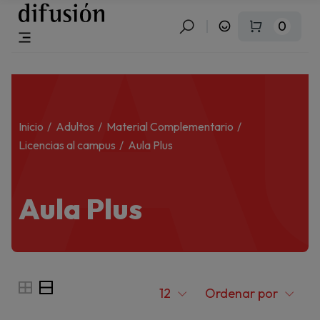
A
0
Inicio
Adultos
Material Complementario
Licencias al campus
Aula Plus
Aula Plus
12
Ordenar por