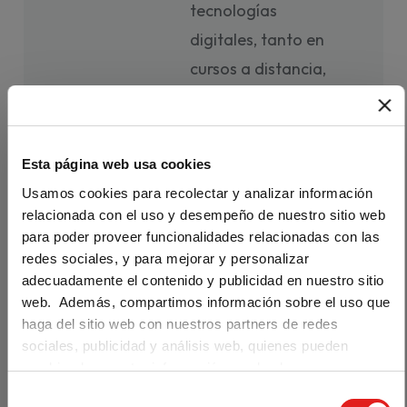
tecnologías
digitales, tanto en
cursos a distancia,
como híbridos
(
blended
) o incluso
presenciales.
Esta página web usa cookies
Se trata de un
Usamos cookies para recolectar y analizar información
relacionada con el uso y desempeño de nuestro sitio web
código de acceso
para poder proveer funcionalidades relacionadas con las
de 12 meses a
redes sociales, y para mejorar y personalizar
Campus Difusión
adecuadamente el contenido y publicidad en nuestro sitio
web. Además, compartimos información sobre el uso que
con el que el
haga del sitio web con nuestros partners de redes
Are you visiting us from the United
estudiante puede
States?
sociales, publicidad y análisis web, quienes pueden
acceder:
combinarla con otra información que les haya
Our materials are distributed by Klett World
proporcionado o que hayan recopilado a partir del uso que
Languages in the U.S. If you are located in the
S