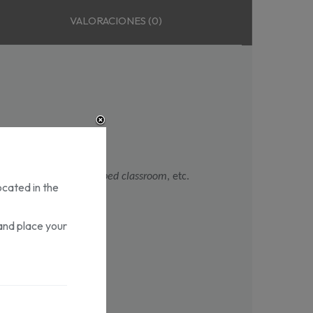
VALORACIONES (0)
va.
léxico.
xtensivos, híbridos, 
flipped classroom
, etc.
ocated in the
and place your