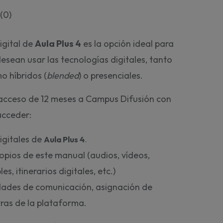
(
0
)
igital de
Aula Plus 4
es la opción ideal para
esean usar las tecnologías digitales, tanto
o híbridos (
blended
) o presenciales.
 acceso de 12 meses a Campus Difusión con
acceder:
digitales de
Aula Plus 4
. 
ropios de este manual (audios, vídeos,
es, itinerarios digitales, etc.)
idades de comunicación, asignación de
tras de la plataforma.