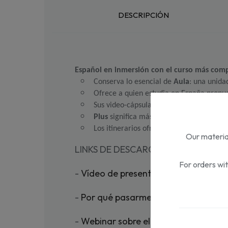
DESCRIPCIÓN
Español en inmersión con el curso más com
Conserva lo esencial de 
Aula
: una unidad
Ofrece a quien estudia en España propu
Sus video-cápsulas de fonética permiten 
Plus
 significa más: más actividades de r
Los itinerarios ofrecidos en la Edición 
Our material
LINKS DE DESCARGA DE RECURSOS 
For orders wi
-
Vídeo de presentación
-
Por qué pasarme a Aula Plus (issuu)
-
Webinar sobre el uso de Aula Plus 