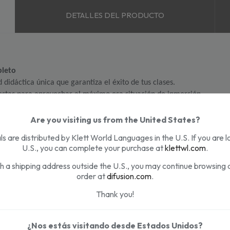
DETALLES DEL PRODUCTO
pleto
 didáctica única que garantiza el éxito de tus clases.
estas para aprovechar al máximo esa situación de inmersión.
trabajar la entonación y la pronunciación de manera gráfica e intuiti
eflexión gramatical y de práctica formal, más vídeos, más atención al 
Are you visiting us from the United States?
Anotada para Docentes permiten usar 
Aula Plus
 en cursos intensivos, e
s are distributed by Klett World Languages in the U.S. If you are l
U.S., you can complete your purchase at
klettwl.com
.
ASOCIADOS:
th a shipping address outside the U.S., you may continue browsing 
order at
difusion.com
.
Thank you!
en contexto de inmersión
¿Nos estás visitando desde Estados Unidos?