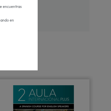
te encuentras
gando en