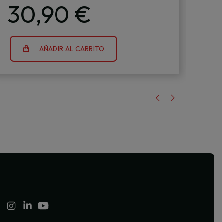
2
30,90 €
AÑADIR AL CARRITO