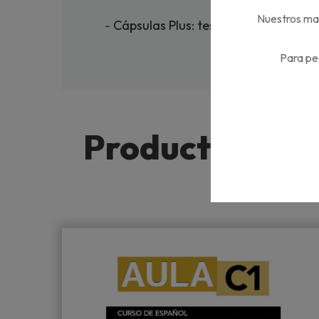
Nuestros mat
-
Cápsulas Plus: testimonios de usuar
Para pe
Productos de l