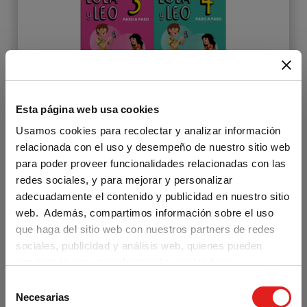
Esta página web usa cookies
Usamos cookies para recolectar y analizar información
Lola y Leo paso a paso Suscripción
relacionada con el uso y desempeño de nuestro sitio web
Colección completa - Profesor
para poder proveer funcionalidades relacionadas con las
redes sociales, y para mejorar y personalizar
adecuadamente el contenido y publicidad en nuestro sitio
web. Además, compartimos información sobre el uso
99,00 €
que haga del sitio web con nuestros partners de redes
/ ANUAL
sociales, publicidad y análisis web, quienes pueden
combinarla con otra información que les haya
proporcionado o que hayan recopilado a partir del uso
S
Are you visiting us from the United
SUSCRÍBETE
que haya hecho de sus servicios.
Necesarias
States?
e