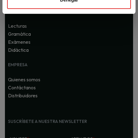
e
¡Muchas gracias!
COMPLEMENTOS
n
t
Lecturas
o
Gramática
Exámenes
Didáctica
EMPRESA
Quienes somos
Contáctanos
Distribuidores
SUSCRÍBETE A NUESTRA NEWSLETTER