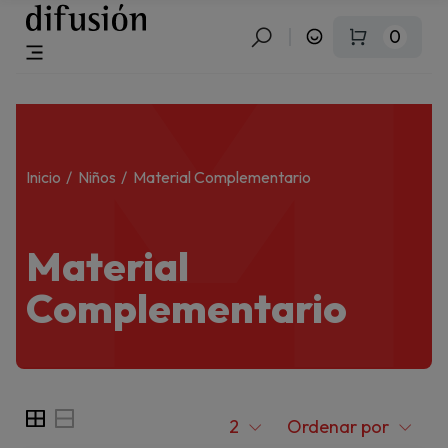
M
0
Inicio
Niños
Material Complementario
Material
Complementario
2
Ordenar por