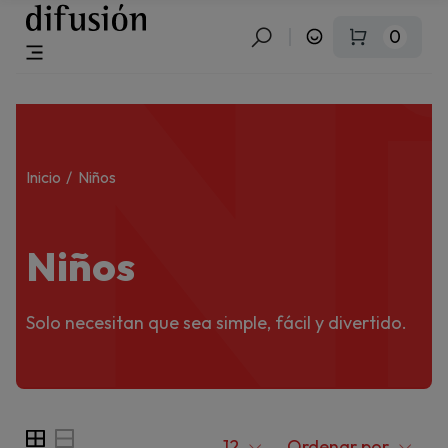
N
0
Inicio
Niños
Niños
Solo necesitan que sea simple, fácil y divertido.
12
Ordenar por