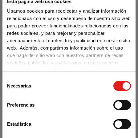
Esta página web usa cookies
Lola y Leo Paso a paso 3 Libro y
Usamos cookies para recolectar y analizar información
Cuaderno digitales (3 semanas) -
relacionada con el uso y desempeño de nuestro sitio web
para poder proveer funcionalidades relacionadas con las
Profesor DEMO
redes sociales, y para mejorar y personalizar
adecuadamente el contenido y publicidad en nuestro sitio
web. Además, compartimos información sobre el uso
0,00 €
que haga del sitio web con nuestros partners de redes
sociales, publicidad y análisis web, quienes pueden
combinarla con otra información que les haya
proporcionado o que hayan recopilado a partir del uso
S
Are you visiting us from the United
AÑADIR AL CARRITO
que haya hecho de sus servicios.
Necesarias
States?
e
l
Our materials are distributed by Klett World
e
Languages in the U.S. If you are located in the
Preferencias
c
U.S., you can complete your purchase at
klettwl.com
.
c
i
Estadística
For orders with a shipping address outside the
ó
U.S., you may continue browsing and place