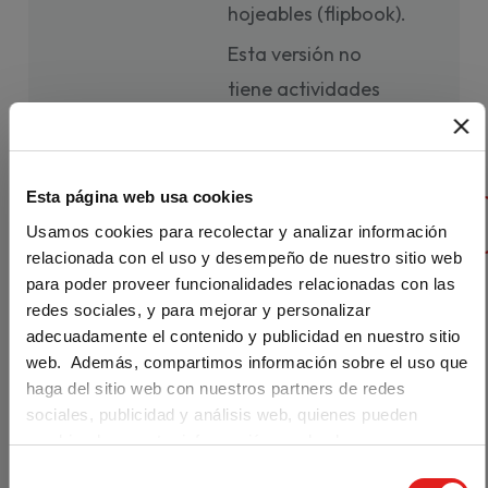
hojeables (flipbook).
Esta versión no
tiene actividades
interactivas.
Esta página web usa cookies
AÑADIR AL CARRITO
Usamos cookies para recolectar y analizar información
relacionada con el uso y desempeño de nuestro sitio web
para poder proveer funcionalidades relacionadas con las
redes sociales, y para mejorar y personalizar
adecuadamente el contenido y publicidad en nuestro sitio
web. Además, compartimos información sobre el uso que
haga del sitio web con nuestros partners de redes
Are you visiting us from the United
States?
sociales, publicidad y análisis web, quienes pueden
(
0
combinarla con otra información que les haya
Our materials are distributed by Klett World
Valoraciones
)
proporcionado o que hayan recopilado a partir del uso que
Languages in the U.S. If you are located in the
S