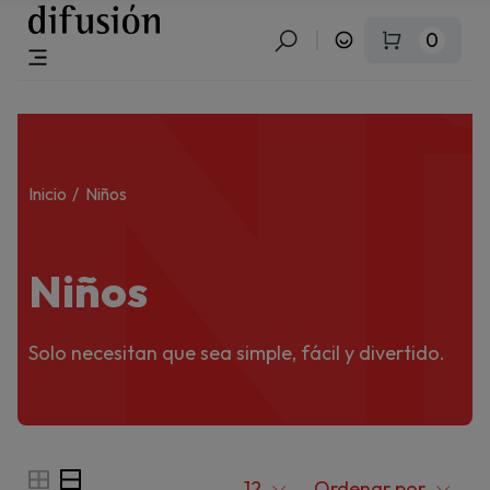
N
0
Inicio
Niños
Niños
Solo necesitan que sea simple, fácil y divertido.
12
Ordenar por