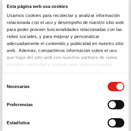
necesarias para superar con
Esta página web usa cookies
éxito cada prueba,
Usamos cookies para recolectar y analizar información
y seis modelos de examen
relacionada con el uso y desempeño de nuestro sitio web
que reproducen fielmente las
para poder proveer funcionalidades relacionadas con las
redes sociales, y para mejorar y personalizar
pruebas oficiales del DELE A2/B1
adecuadamente el contenido y publicidad en nuestro sitio
para escolares.
web. Además, compartimos información sobre el uso
que haga del sitio web con nuestros partners de redes
Además, se encuentran
sociales, publicidad y análisis web, quienes pueden
disponibles de manera gratuita
combinarla con otra información que les haya
proporcionado o que hayan recopilado a partir del uso
en internet las pistas de audio, las
S
que haya hecho de sus servicios.
Necesarias
e
transcripciones y las soluciones.
l
e
Preferencias
c
DETALLES DEL PRODUCTO
c
i
Estadística
ó