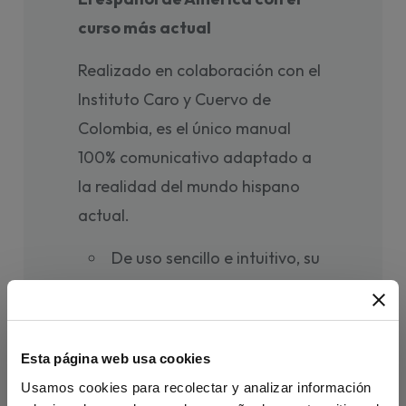
curso más actual
Realizado en colaboración con el
Instituto Caro y Cuervo de
Colombia, es el único manual
100% comunicativo adaptado a
la realidad del mundo hispano
actual.
De uso sencillo e intuitivo, su
propuesta se basa en la
secuencia didáctica de
Aula
,
garantía de éxito para tus
Esta página web usa cookies
clases.
Usamos cookies para recolectar y analizar información
Ofrece numerosos audios y