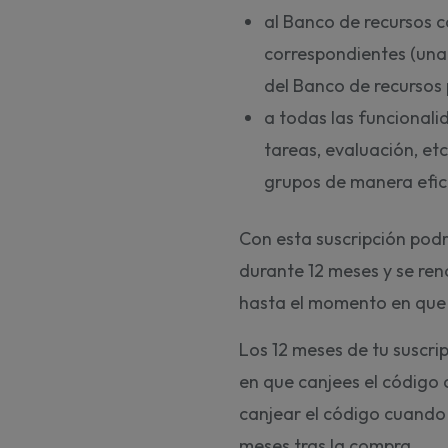
al Banco de recursos co
correspondientes (una
del Banco de recursos 
a todas las funcional
tareas, evaluación, etc
grupos de manera efica
Con esta suscripción podr
durante 12 meses y se re
hasta el momento en que 
Los 12 meses de tu suscr
en que canjees el código
canjear el código cuando
meses tras la compra.