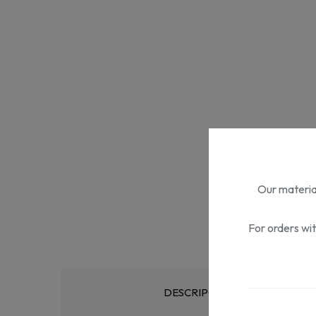
Our material
For orders wi
DESCRIPCIÓN