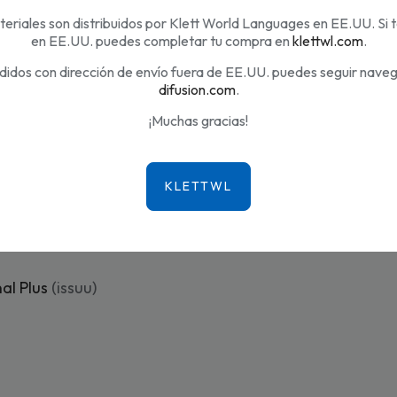
eriales son distribuidos por Klett World Languages en EE.UU. Si 
en EE.UU. puedes completar tu compra en
klettwl.com
.
didos con dirección de envío fuera de EE.UU. puedes seguir nave
 una unidad didáctica única que garantiza el éxito de tus clases.
difusion.com
.
más: manual digital web, textos mapeados y locutados, textos alterna
¡Muchas gracias!
n gramatical y de práctica, más vídeos, más atención al léxico, etc. V
ica e intuitiva. Los itinerarios ofrecidos en la Edición Anotada par
sroom
, etc.
ASOCIADOS:
al Plus
(issuu)