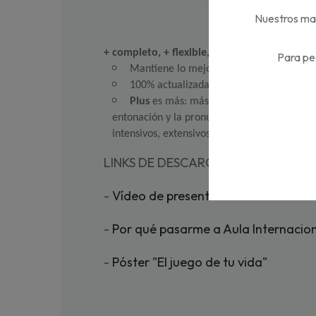
Nuestros mat
+ completo, + flexible, + digital
Para pe
Mantiene lo mejor de Aula internacional:
100% actualizada y con muchos recursos 
Plus
 es más: más actividades de reflexió
entonación y la pronunciación de manera gráf
intensivos, extensivos, híbridos, 
flipped clas
LINKS DE DESCARGA DE RECURSOS 
-
Vídeo de presentación
-
Por qué pasarme a Aula Internacion
-
Póster "El juego de tu vida"