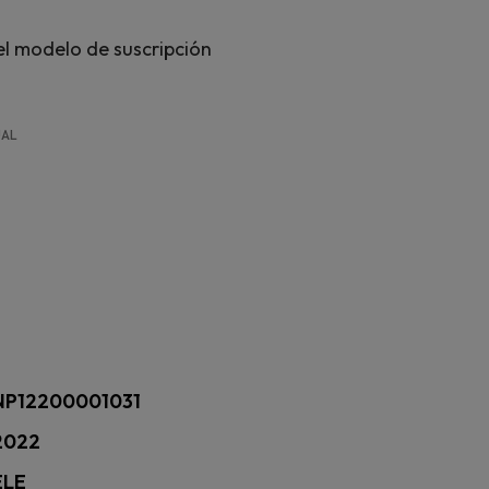
l modelo de suscripción
UAL
NP12200001031
2022
ELE