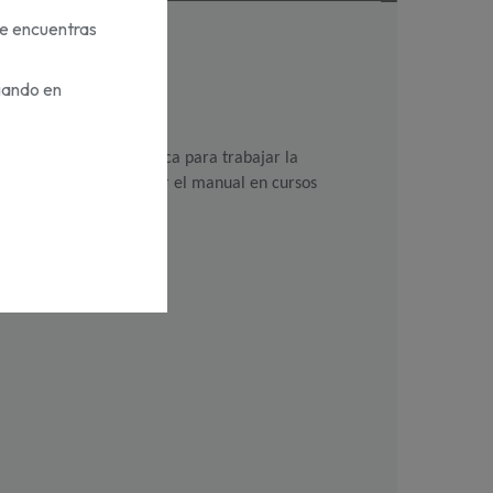
te encuentras
gando en
tivos, etc.
ideo-cápsulas de fonética para trabajar la 
a Docentes permiten usar el manual en cursos 