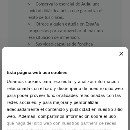
Conserva lo esencial de 
Aula
: una 
unidad didáctica única que garantiza el 
éxito de tus clases.
Ofrece a quien estudia en España 
propuestas para aprovechar al máximo 
esa situación de inmersión.
Sus video-cápsulas de fonética 
permiten trabajar la entonación y la 
pronunciación de manera gráfica e 
intuitiva.
Plus
 significa más: más actividades 
Esta página web usa cookies
de reflexión gramatical y de práctica 
Usamos cookies para recolectar y analizar información
formal, más vídeos, más atención al 
relacionada con el uso y desempeño de nuestro sitio web
léxico.
para poder proveer funcionalidades relacionadas con las
Los itinerarios ofrecidos en la 
redes sociales, y para mejorar y personalizar
Edición Anotada para Docentes 
adecuadamente el contenido y publicidad en nuestro sitio
permiten usar 
Aula Plus
 en cursos 
web. Además, compartimos información sobre el uso
intensivos, extensivos, híbridos, 
flipped 
que haga del sitio web con nuestros partners de redes
classroom
, etc.