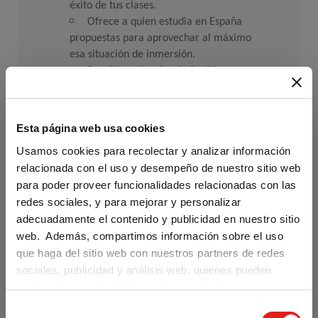
éxito de tus clases.
Ofrece a quien estudia en España 
propuestas para aprovechar al máximo 
esa situación de inmersión.
Sus video-cápsulas de fonética 
permiten trabajar la entonación y la 
pronunciación de manera gráfica e 
intuitiva.
Esta página web usa cookies
Plus
 significa más: más actividades 
Usamos cookies para recolectar y analizar información
de reflexión gramatical y de práctica 
relacionada con el uso y desempeño de nuestro sitio web
formal, más vídeos, más atención al 
para poder proveer funcionalidades relacionadas con las
léxico.
redes sociales, y para mejorar y personalizar
Los itinerarios ofrecidos en la 
Edición Anotada para Docentes 
adecuadamente el contenido y publicidad en nuestro sitio
permiten usar 
Aula Plus
 en cursos 
web. Además, compartimos información sobre el uso
intensivos, extensivos, híbridos, 
flipped 
que haga del sitio web con nuestros partners de redes
classroom
, etc.
sociales, publicidad y análisis web, quienes pueden
combinarla con otra información que les haya
LINKS DE DESCARGA DE
proporcionado o que hayan recopilado a partir del uso
S
Are you visiting us from the United