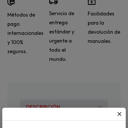
Servicio de
Facilidades
Métodos de
entrega
para la
pago
estándar y
devolución de
internacionales
urgente a
manuales.
y 100%
todo el
seguros.
mundo.
DESCRIPCIÓN
Curso en contextos universitarios