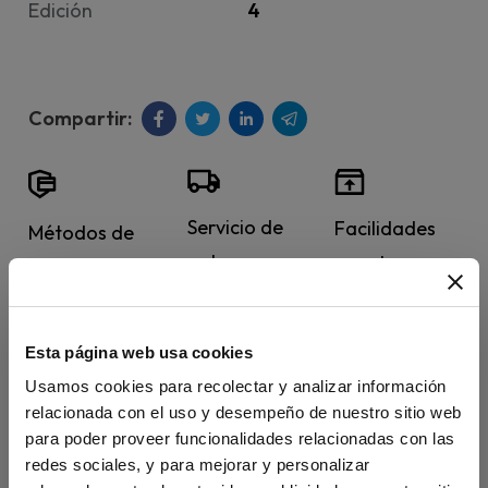
Edición
4
Servicio de
Facilidades
Métodos de
entrega
para la
pago
estándar y
devolución de
internacionales
urgente a
manuales.
y 100%
Esta página web usa cookies
todo el
seguros.
Usamos cookies para recolectar y analizar información
mundo.
relacionada con el uso y desempeño de nuestro sitio web
para poder proveer funcionalidades relacionadas con las
redes sociales, y para mejorar y personalizar