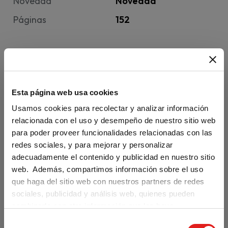
Novedad
Novedad
Páginas
152
Esta página web usa cookies
Usamos cookies para recolectar y analizar información
Servicio de
Facilidades
relacionada con el uso y desempeño de nuestro sitio web
Métodos de
para poder proveer funcionalidades relacionadas con las
entrega
para la
pago
redes sociales, y para mejorar y personalizar
estándar y
devolución de
internacionales
adecuadamente el contenido y publicidad en nuestro sitio
urgente a
manuales.
web. Además, compartimos información sobre el uso
y 100%
que haga del sitio web con nuestros partners de redes
todo el
seguros.
sociales, publicidad y análisis web, quienes pueden
mundo.
combinarla con otra información que les haya
proporcionado o que hayan recopilado a partir del uso
S
Are you visiting us from the United