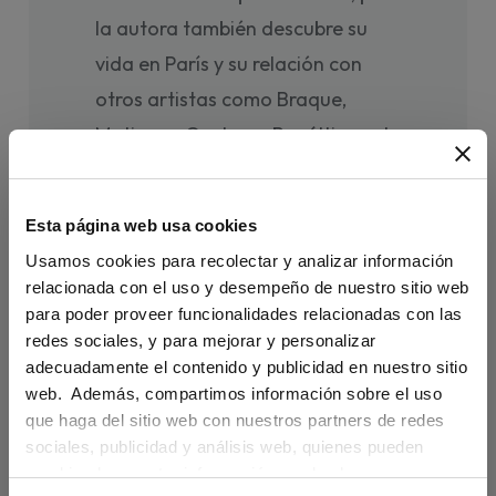
la autora también descubre su
vida en París y su relación con
otros artistas como Braque,
Matisse o Cocteau. Por último, el
libro aporta las claves para
comprender sus obras más
Esta página web usa cookies
famosas, como el
Guernica
o
Las
Usamos cookies para recolectar y analizar información
señoritas de Aviñón
.
relacionada con el uso y desempeño de nuestro sitio web
para poder proveer funcionalidades relacionadas con las
Los protagonistas de la colección
redes sociales, y para mejorar y personalizar
Grandes personajes
destacan
adecuadamente el contenido y publicidad en nuestro sitio
web. Además, compartimos información sobre el uso
por su valor humano y artístico.
que haga del sitio web con nuestros partners de redes
Todos ellos viven en la memoria
sociales, publicidad y análisis web, quienes pueden
de los hispanohablantes, pero
combinarla con otra información que les haya