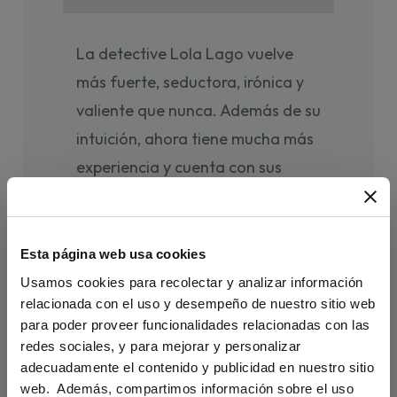
La detective Lola Lago vuelve
más fuerte, seductora, irónica y
valiente que nunca. Además de su
intuición, ahora tiene mucha más
experiencia y cuenta con sus
antiguos socios y con varios
jóvenes colaboradores. Juntos
van a vivir nuevas y
Esta página web usa cookies
emocionantes intrigas.
Usamos cookies para recolectar y analizar información
relacionada con el uso y desempeño de nuestro sitio web
En
Sin noticias
, Lola Lago y su
para poder proveer funcionalidades relacionadas con las
redes sociales, y para mejorar y personalizar
equipo tienen que encontrar a
adecuadamente el contenido y publicidad en nuestro sitio
una joven alemana que ha
web. Además, compartimos información sobre el uso