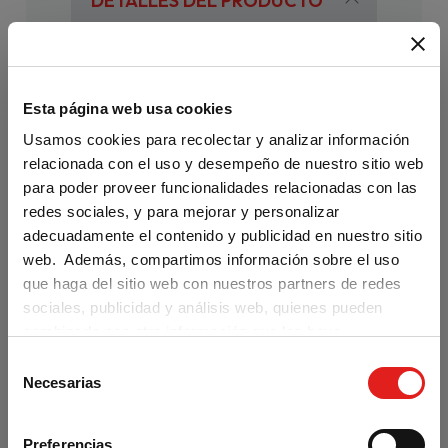
DETALLES DEL PRODUCTO
Referencia
9788411570015
En stock
357 Artículos
Esta página web usa cookies
Usamos cookies para recolectar y analizar información
Ficha técnica
relacionada con el uso y desempeño de nuestro sitio web
para poder proveer funcionalidades relacionadas con las
redes sociales, y para mejorar y personalizar
Productos
Lecturas
adecuadamente el contenido y publicidad en nuestro sitio
web. Además, compartimos información sobre el uso
Segmento
Adolescentes
que haga del sitio web con nuestros partners de redes
sociales, publicidad y análisis web, quienes pueden
Viajes
Colección
combinarla con otra información que les haya
fantásticos
proporcionado o que hayan recopilado a partir del uso
S
Are you visiting us from the United
que haya hecho de sus servicios.
Necesarias
States?
e
Edición
Formato
l
impresa
Our materials are distributed by Klett World
e
Languages in the U.S. If you are located in the
Preferencias