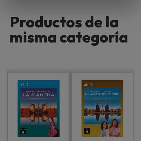
t
o
Productos de la
misma categoría