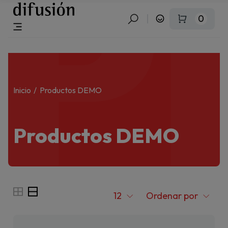
P
0
Inicio
Productos DEMO
Productos DEMO
12
Ordenar por