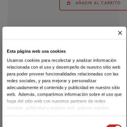
AÑADIR AL CARRITO
Esta página web usa cookies
(
0
Usamos cookies para recolectar y analizar información
Valoraciones
)
relacionada con el uso y desempeño de nuestro sitio web
Nuevo
para poder proveer funcionalidades relacionadas con las
redes sociales, y para mejorar y personalizar
Reporteros
adecuadamente el contenido y publicidad en nuestro sitio
Internacionale
web. Además, compartimos información sobre el uso que
haga del sitio web con nuestros partners de redes
Are you visiting us from the United
s 2 Libro y
States?
sociales, publicidad y análisis web, quienes pueden
Cuaderno
combinarla con otra información que les haya
Our materials are distributed by Klett World
proporcionado o que hayan recopilado a partir del uso que
Languages in the U.S. If you are located in the
S
digitales (3