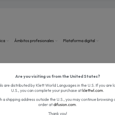
ica
Ámbitos profesionales
Plataforma digital
Are you visiting us from the United States?
s are distributed by Klett World Languages in the U.S. If you are l
U.S., you can complete your purchase at
klettwl.com
.
th a shipping address outside the U.S., you may continue browsing 
e
order at
difusion.com
.
Thank you!