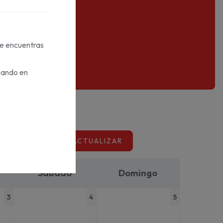
te encuentras
gando en
ACTUALIZAR
Sábado
Domingo
3
4
5