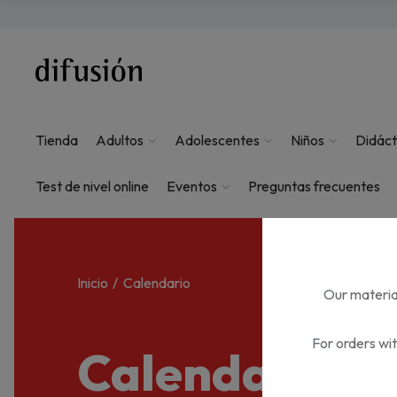
Tienda
Adultos
Adolescentes
Niños
Didáct
Test de nivel online
Eventos
Preguntas frecuentes
Inicio
Calendario
Our material
For orders wi
Calendario d