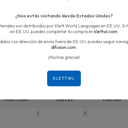
ros
¿Nos estás visitando desde Estados Unidos?
e
eriales son distribuidos por Klett World Languages en EE.UU. Si 
en EE.UU. puedes completar tu compra en
klettwl.com
.
didos con dirección de envío fuera de EE.UU. puedes seguir nave
difusion.com
.
¡Muchas gracias!
ilter_list
Miércoles
Jueves
Viernes
1
2