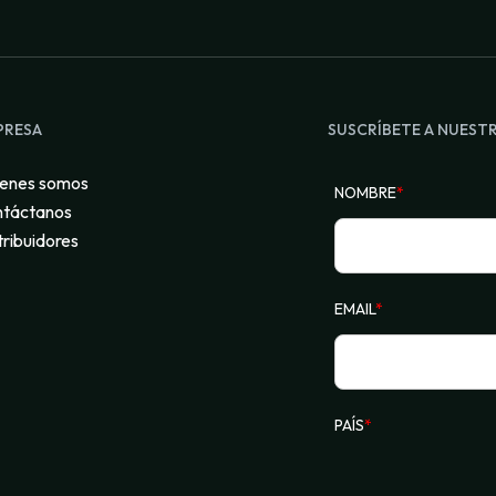
PRESA
SUSCRÍBETE A NUEST
enes somos
NOMBRE
*
táctanos
tribuidores
EMAIL
*
PAÍS
*