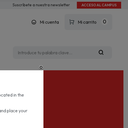
Suscríbete a nuestra newsletter
ACCESO AL CAMPUS
0
Mi cuenta
Mi carrito
ocated in the
and place your