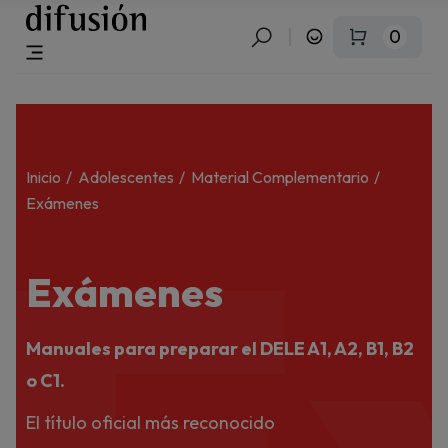
0
Inicio
Adolescentes
Material Complementario
Exámenes
Exámenes
Manuales para preparar el DELE A1, A2, B1, B2
o C1.
El título oficial más reconocido