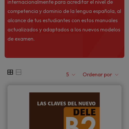
E
internacionalmente para acreditar el nivel de
competencia y dominio de la lengua española, al
alcance de tus estudiantes con estos manuales
actualizados y adaptados a los nuevos modelos
de examen.
5
Ordenar por