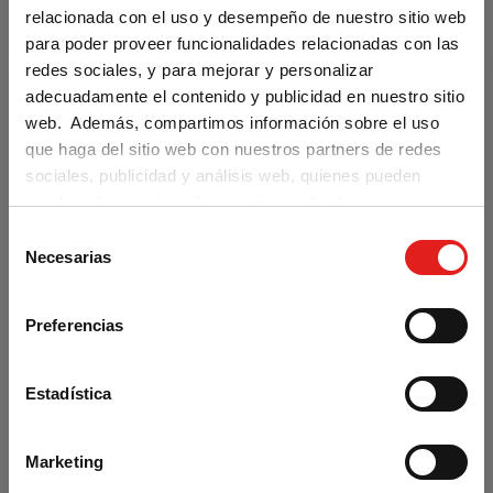
AÑADIR AL CARRITO
relacionada con el uso y desempeño de nuestro sitio web
para poder proveer funcionalidades relacionadas con las
redes sociales, y para mejorar y personalizar
adecuadamente el contenido y publicidad en nuestro sitio
web. Además, compartimos información sobre el uso
que haga del sitio web con nuestros partners de redes
sociales, publicidad y análisis web, quienes pueden
combinarla con otra información que les haya
proporcionado o que hayan recopilado a partir del uso
S
Are you visiting us from the United
que haya hecho de sus servicios.
Necesarias
States?
e
l
Our materials are distributed by Klett World
e
Languages in the U.S. If you are located in the
Preferencias
c
U.S., you can complete your purchase at
klettwl.com
.
c
i
Estadística
For orders with a shipping address outside the
ó
U.S., you may continue browsing and place
n
your order at
difusion.com
.
Marketing
d
Thank you!