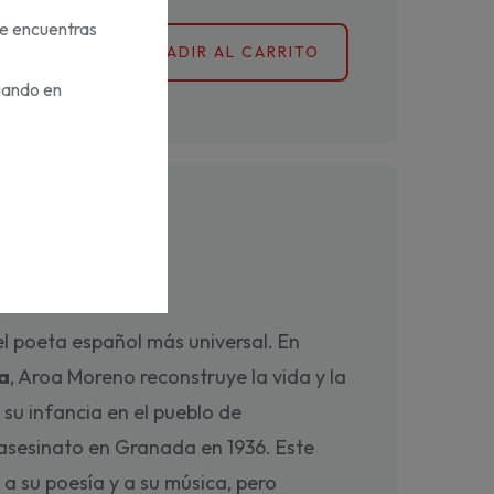
te encuentras
AÑADIR AL CARRITO
gando en
legría
el poeta español más universal. En
ía
, Aroa Moreno reconstruye la vida y la
su infancia en el pueblo de
asesinato en Granada en 1936. Este
, a su poesía y a su música, pero