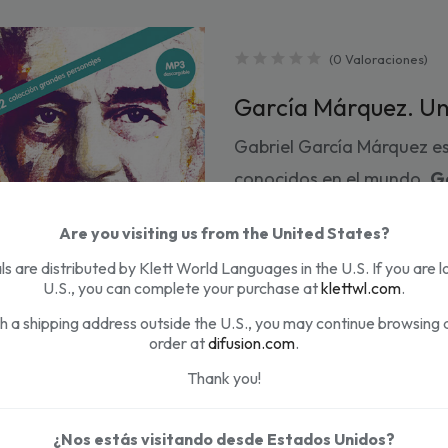
(
0
Valoraciones
)
García Márquez. Un
Gabriel García Márquez es
conocidos en el mundo.
G
cuenta la vida del autor c
Are you visiting us from the United States?
Aracataca hasta su muerte
s are distributed by Klett World Languages in the U.S. If you are l
por Latinoamérica y Europa
U.S., you can complete your purchase at
klettwl.com
.
camino literario: desde su
th a shipping address outside the U.S., you may continue browsing 
periódicos hasta el éxito 
order at
difusion.com
.
retrata al escritor desde e
Thank you!
jóvenes autores que se ins
¿Nos estás visitando desde Estados Unidos?