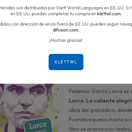
eriales son distribuidos por Klett World Languages en EE.UU. Si 
12,90 €
en EE.UU. puedes completar tu compra en
klettwl.com
.
didos con dirección de envío fuera de EE.UU. puedes seguir nave
difusion.com
.
¡Muchas gracias!
(
0
Valoraciones
)
Lorca. La valiente a
Federico García Lorca es 
Lorca. La valiente alegr
obra del granadino, desde 
Fuentevaqueros hasta su 
libro se acerca a su teatro