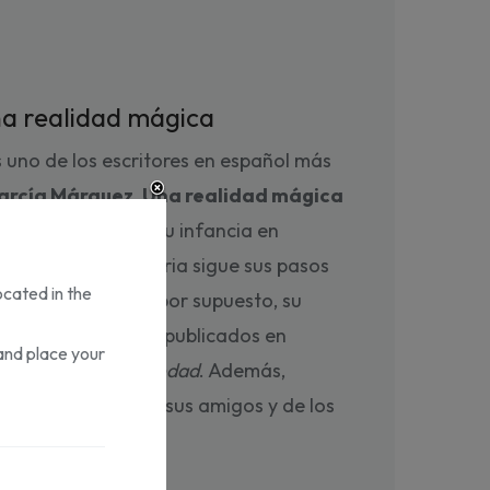
a realidad mágica
 uno de los escritores en español más
arcía Márquez. Una realidad mágica
olombiano, desde su infancia en
 en 2014. La historia sigue sus pasos
ocated in the
, sus intereses y, por supuesto, su
s primeros cuentos publicados en
and place your
de
Cien años de soledad
. Además,
l punto de vista de sus amigos y de los
piran en su obra.