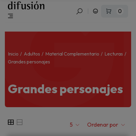
G
0
Inicio
Adultos
Material Complementario
Lecturas
Grandes personajes
Grandes personajes
5
Ordenar por