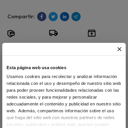
Servicio de
Facilidades
Métodos de
entrega
para la
pago
estándar y
devolución de
internacionales
Esta página web usa cookies
urgente a
manuales.
y 100%
Usamos cookies para recolectar y analizar información
todo el
seguros.
relacionada con el uso y desempeño de nuestro sitio web
mundo.
para poder proveer funcionalidades relacionadas con las
redes sociales, y para mejorar y personalizar
adecuadamente el contenido y publicidad en nuestro sitio
web. Además, compartimos información sobre el uso
que haga del sitio web con nuestros partners de redes
sociales, publicidad y análisis web, quienes pueden