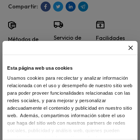
Servicio de
Facilidades
Métodos de
entrega
para la
pago
estándar y
devolución de
internacionales
urgente a
manuales.
Esta página web usa cookies
y 100%
todo el
Usamos cookies para recolectar y analizar información
seguros.
relacionada con el uso y desempeño de nuestro sitio web
mundo.
para poder proveer funcionalidades relacionadas con las
redes sociales, y para mejorar y personalizar
adecuadamente el contenido y publicidad en nuestro sitio
web. Además, compartimos información sobre el uso
que haga del sitio web con nuestros partners de redes
sociales, publicidad y análisis web, quienes pueden
combinarla con otra información que les haya