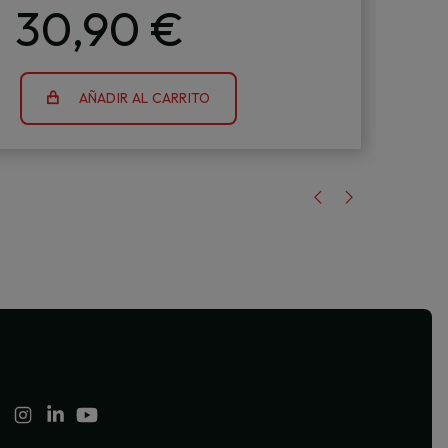
2
30,90 €
AÑADIR AL CARRITO