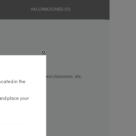
VALORACIONES (0)
va.
léxico.
xtensivos, híbridos, 
flipped classroom
, etc.
ocated in the
and place your