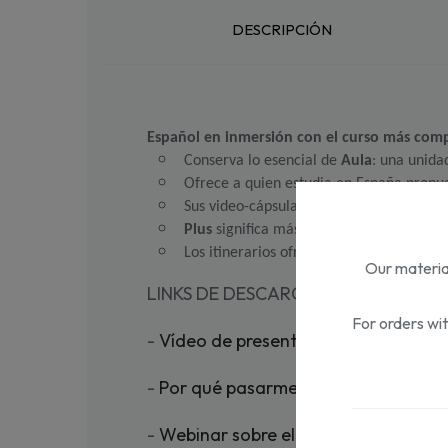
DESCRIPCIÓN
Español en inmersión con el curso más com
Conserva lo esencial de 
Aula
: una unidad
Ofrece a quien estudia en España propu
Sus video-cápsulas de fonética permiten 
Plus
 significa más: más actividades de r
Los itinerarios ofrecidos en la Edición 
Our material
LINKS DE DESCARGA DE RECURSOS 
For orders wi
-
Vídeo de presentación
-
Por qué pasarme a Aula Plus (issuu)
-
Webinar sobre el uso de Aula Plus 