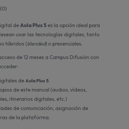
(
0
)
igital de
Aula Plus 5
es la opción ideal para
esean usar las tecnologías digitales, tanto
o híbridos (
blended
) o presenciales.
 acceso de 12 meses a Campus Difusión con
acceder:
digitales de
Aula Plus 5
. 
ropios de este manual (audios, vídeos,
es, itinerarios digitales, etc.)
idades de comunicación, asignación de
tras de la plataforma.