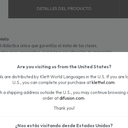
DETALLES DEL PRODUCTO
pleto
 didáctica única que garantiza el éxito de tus clases.
estas para aprovechar al máximo esa situación de inmersión.
trabajar la entonación y la pronunciación de manera gráfica e intuiti
eflexión gramatical y de práctica formal, más vídeos, más atención al 
Are you visiting us from the United States?
Anotada para Docentes permiten usar 
Aula Plus
 en cursos intensivos, e
s are distributed by Klett World Languages in the U.S. If you are l
U.S., you can complete your purchase at
klettwl.com
.
ASOCIADOS:
th a shipping address outside the U.S., you may continue browsing 
order at
difusion.com
.
Thank you!
en contexto de inmersión
¿Nos estás visitando desde Estados Unidos?