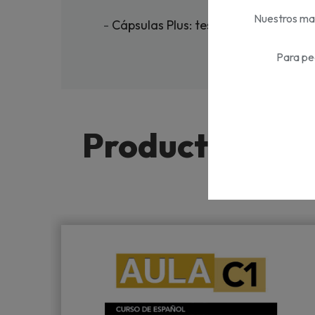
Nuestros mat
-
Cápsulas Plus: testimonios de usuar
Para pe
Productos de l