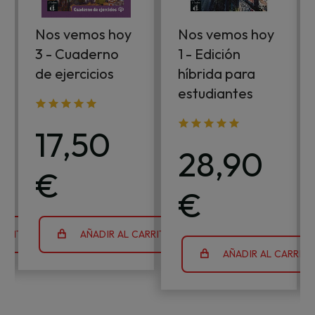
Nos vemos hoy
Nos vemos hoy
3 - Cuaderno
1 - Edición
de ejercicios
híbrida para
estudiantes
17,50
28,90
€
€
ARRITO
AÑADIR AL CARRITO
AÑADIR AL CARRIT