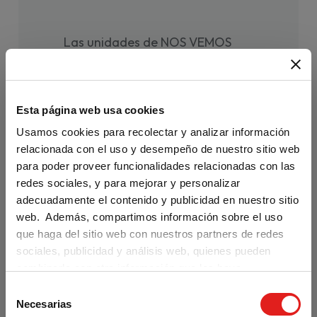
Las unidades de NOS VEMOS
HOY 1 te ofrecen:
• secuencias didácticas breves y
Esta página web usa cookies
ágiles que culminan en una tarea
Usamos cookies para recolectar y analizar información
final
relacionada con el uso y desempeño de nuestro sitio web
para poder proveer funcionalidades relacionadas con las
• divertidos vídeos con
redes sociales, y para mejorar y personalizar
actividades para antes, durante y
adecuadamente el contenido y publicidad en nuestro sitio
web. Además, compartimos información sobre el uso
después del visionado
que haga del sitio web con nuestros partners de redes
sociales, publicidad y análisis web, quienes pueden
• un apartado dedicado a la
combinarla con otra información que les haya
fijación del léxico más importante
proporcionado o que hayan recopilado a partir del uso
S
Are you visiting us from the United
que haya hecho de sus servicios.
Necesarias
States?
e