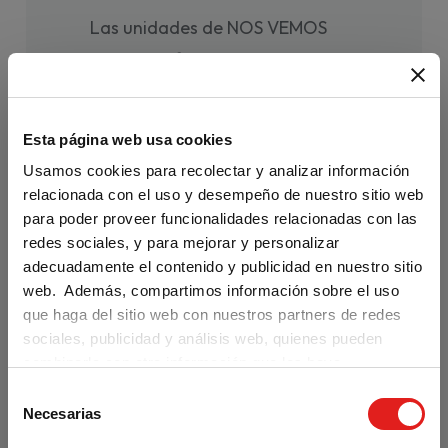
Las unidades de NOS VEMOS
HOY 2 te ofrecen:
• secuencias didácticas breves y
ágiles que culminan en una tarea
Esta página web usa cookies
final
Usamos cookies para recolectar y analizar información
relacionada con el uso y desempeño de nuestro sitio web
• divertidos vídeos con
para poder proveer funcionalidades relacionadas con las
redes sociales, y para mejorar y personalizar
actividades para antes, durante y
adecuadamente el contenido y publicidad en nuestro sitio
después del visionado
web. Además, compartimos información sobre el uso
que haga del sitio web con nuestros partners de redes
• un apartado dedicado a la
sociales, publicidad y análisis web, quienes pueden
fijación del léxico más importante
combinarla con otra información que les haya
proporcionado o que hayan recopilado a partir del uso
S
Are you visiting us from the United
que haya hecho de sus servicios.
Necesarias
States?
e
l