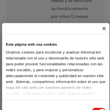
meses y se renovará
automáticamente
por otros 12 meses
hasta el momento
en que decidas
cancelar tu
Esta página web usa cookies
suscripción.
Usamos cookies para recolectar y analizar información
Los 12 meses de tu
relacionada con el uso y desempeño de nuestro sitio web
para poder proveer funcionalidades relacionadas con las
suscripción
redes sociales, y para mejorar y personalizar
empezarán a contar
adecuadamente el contenido y publicidad en nuestro sitio
desde el momento
web. Además, compartimos información sobre el uso que
haga del sitio web con nuestros partners de redes
en que canjees el
Are you visiting us from the United
States?
sociales, publicidad y análisis web, quienes pueden
código
combinarla con otra información que les haya
Our materials are distributed by Klett World
correspondiente en
proporcionado o que hayan recopilado a partir del uso que
Languages in the U.S. If you are located in the
S