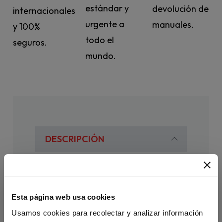
estándar y
devolución de
internacionales
urgente a
manuales.
y 100%
todo el
seguros.
mundo.
DESCRIPCIÓN
Español en inmersión con el curso más 
completo
Conserva lo esencial de 
Aula
: una 
Esta página web usa cookies
unidad didáctica única que garantiza el 
Usamos cookies para recolectar y analizar información
éxito de tus clases.