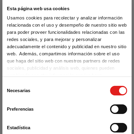
Esta página web usa cookies
Usamos cookies para recolectar y analizar información
Nos vemos hoy Suscripción Colección
relacionada con el uso y desempeño de nuestro sitio web
completa - Profesor
para poder proveer funcionalidades relacionadas con las
redes sociales, y para mejorar y personalizar
adecuadamente el contenido y publicidad en nuestro sitio
web. Además, compartimos información sobre el uso
99,00 €
que haga del sitio web con nuestros partners de redes
sociales, publicidad y análisis web, quienes pueden
/ ANUAL
combinarla con otra información que les haya
proporcionado o que hayan recopilado a partir del uso
S
Are you visiting us from the United
SUSCRÍBETE
que haya hecho de sus servicios.
Necesarias
States?
e
l
Our materials are distributed by Klett World
e
Languages in the U.S. If you are located in the
Preferencias
c
U.S., you can complete your purchase at
klettwl.com
.
c
i
Estadística
For orders with a shipping address outside the