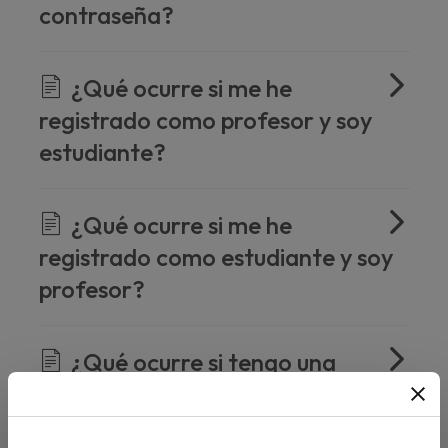
contraseña?
¿Qué ocurre si me he
registrado como profesor y soy
estudiante?
¿Qué ocurre si me he
registrado como estudiante y soy
profesor?
¿Qué ocurre si tengo una
cuenta gratuita y no puedo
acceder?