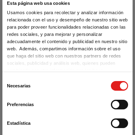
Esta página web usa cookies
Usamos cookies para recolectar y analizar información
¿Qué ocurre si no me llega el
relacionada con el uso y desempeño de nuestro sitio web
email de confirmación?
para poder proveer funcionalidades relacionadas con las
redes sociales, y para mejorar y personalizar
adecuadamente el contenido y publicidad en nuestro sitio
web. Además, compartimos información sobre el uso
que haga del sitio web con nuestros partners de redes
sociales, publicidad y análisis web, quienes pueden
combinarla con otra información que les haya
Categorías preguntas
proporcionado o que hayan recopilado a partir del uso
S
Are you visiting us from the United
que haya hecho de sus servicios.
Necesarias
States?
e
frecuentes
l
Our materials are distributed by Klett World
e
Languages in the U.S. If you are located in the
Preferencias
c
U.S., you can complete your purchase at
REGISTRO/BAJA
[11]
klettwl.com
.
c
i
Estadística
PEDIDOS
[22]
For orders with a shipping address outside the
ó
U.S., you may continue browsing and place